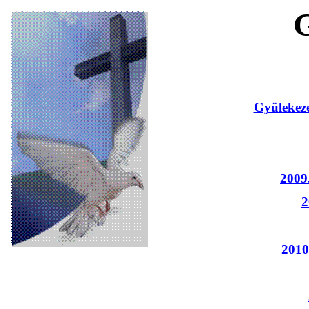
Gyülekez
2009
2
2010