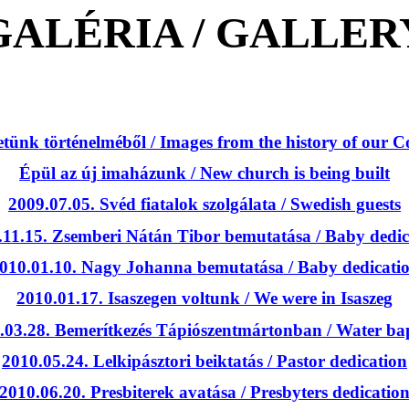
GALÉRIA / GALLER
etünk
történelméből
/ Images from the history of our
Épül
az
új
imaházunk
/ New church is being built
2009.07.05.
Svéd
fiatalok
szolgálata
/ Swedish guests
.11.15.
Zsemberi
Nátán
Tibor
bemutatása
/ Baby dedic
010.01.10. Nagy Johanna
bemutatása
/ Baby dedicati
2010.01.17.
Isaszegen
voltunk
/
We
were in
Isaszeg
.03.28.
Bemerítkezés
Tápiószentmártonban
/ Water ba
2010.05.24.
Lelkipásztori
beiktatás
/ Pastor
dedication
2010.06.20.
Presbiterek
avatása
/ Presbyters dedicatio