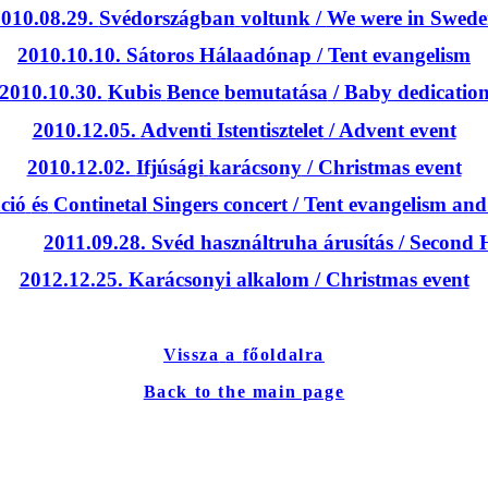
010.08.29.
Svédországban
voltunk
/
We
were in Swed
2010.10.10.
Sátoros
Hálaadónap
/ Tent evangelism
2010.10.30.
Kubis
Bence
bemutatása
/ Baby dedicatio
2010.12.05.
Adventi
Istentisztelet
/ Advent event
2010.12.02.
Ifjúsági
karácsony
/ Christmas event
ció
és
Continetal
Singers concert / Tent evangelism and
2011.09.28.
Svéd
használtruha
árusítás
/ Second
2012.12.25.
Karácsonyi
alkalom
/ Christmas event
Vissza
a
főoldalra
Back to the main page