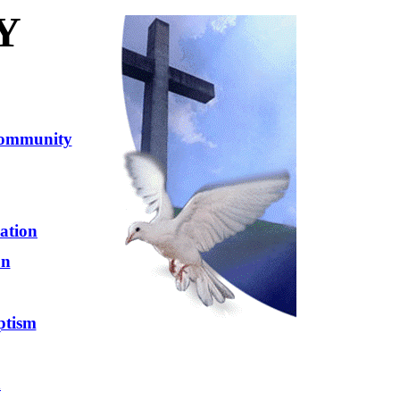
Y
 Community
ation
on
ptism
n