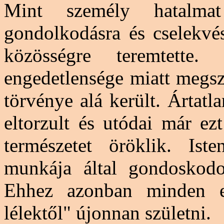
Mint személy hatalma
gondolkodásra és cselekvés
közösségre teremtette
engedetlensége miatt megsz
törvénye alá került. Ártatl
eltorzult és utódai már ez
természetet öröklik. Ist
munkája által gondoskodott
Ehhez azonban minden
lélektől" újonnan születni.