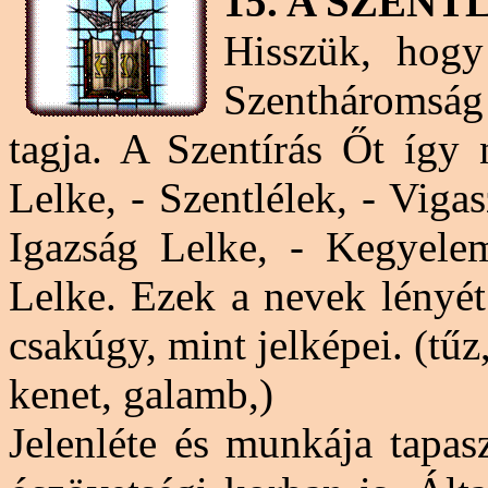
15. A SZEN
Hisszük, hogy
Szentháromság
tagja. A Szentírás Őt így 
Lelke, - Szentlélek, - Vigas
Igazság Lelke, - Kegyelem
Lelke. Ezek a nevek lényét
csakúgy, mint jelképei. (tűz, 
kenet, galamb,)
Jelenléte és munkája tapas