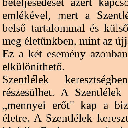
beteljesedését azért kapcs
emlékével, mert a Szentl
belső tartalommal és külső
meg életünkben, mint az újj
Ez a két esemény azonban
elkülöníthető.
Szentlélek keresztségb
részesülhet. A Szentlélek
„mennyei erőt" kap a bizo
életre. A Szentlélek keresz