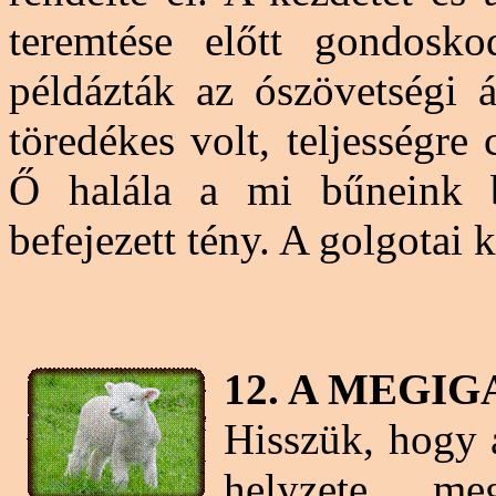
teremtése előtt gondoskod
példázták az ószövetségi 
töredékes volt, teljességre
Ő halála a mi bűneink bü
befejezett tény. A golgotai k
12. A MEGI
Hisszük, hogy 
helyzete me