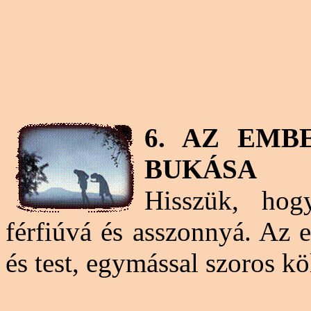
6. AZ EMB
BUKÁSA
Hisszük, hog
férfiúvá és asszonnyá. Az 
és test, egymással szoros k