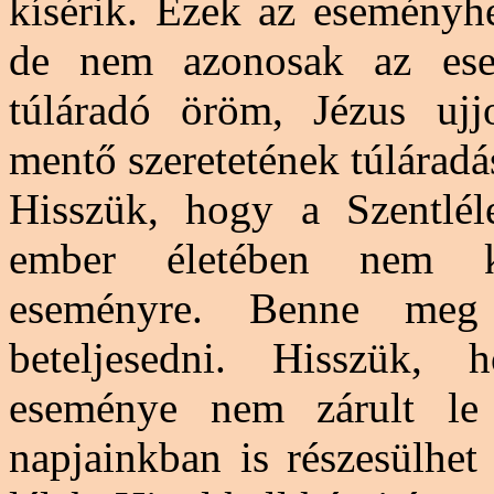
kísérik. Ezek az eseményhe
de nem azonosak az esem
túláradó öröm,
Jézus ujj
mentő szeretetének túláradá
Hisszük, hogy a Szentlél
ember életében nem ko
eseményre. Benne meg 
beteljesedni. Hisszük, 
eseménye nem zárult le
napjainkban is részesülhet