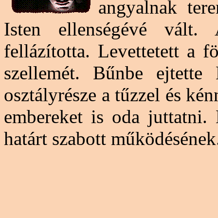
angyalnak tere
Isten ellenségévé vált.
fellázította. Levettetett a
szellemét. Bűnbe ejtett
osztályrésze a tűzzel és kén
embereket is oda juttatni.
határt szabott működésének