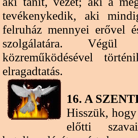
aki tanít, vezet; aki a me
tevékenykedik, aki mindi
felruház mennyei erővel é
szolgálatára. Végül
közreműködésével törté
elragadtatás.
16. A SZE
Hisszük, hogy
előtti szav