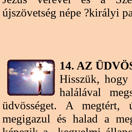
újszövetség
népe ?királyi
pa
14. AZ ÜDV
Hisszük, hogy
halálával meg
üdvösséget. A megtért, ú
megigazul és halad a meg
képezik a „kegyelmi állapo