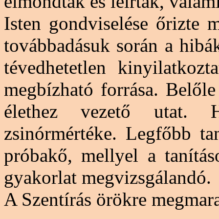
elmondták és leírták, valami
Isten gondviselése őrizte 
továbbadásuk során a hibák
tévedhetetlen kinyilatkozt
megbízható forrása. Belőle
élethez vezető utat. H
zsinórmértéke. Legfőbb tan
próbakő, mellyel a tanítá
gyakorlat megvizsgálandó.
A Szentírás örökre megmar