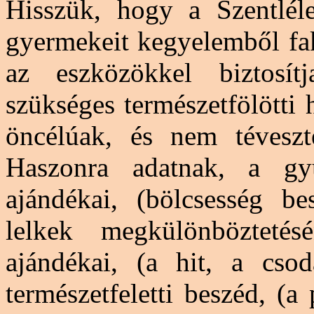
Hisszük, hogy a Szentlél
gyermekeit kegyelemből fak
az eszközökkel biztosít
szükséges természetfölötti
öncélúak, és nem téveszt
Haszonra adatnak, a gyü
ajándékai, (bölcsesség b
lelkek megkülönböztetés
ajándékai, (a hit, a cso
természetfeletti beszéd, (a