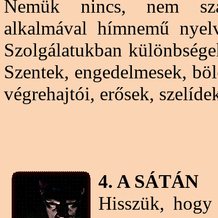
Nemük nincs, nem sza
alkalmával hímnemű nyelvi
Szolgálatukban különbségek
Szentek, engedelmesek, bölc
végrehajtói, erősek, szelíde
4. A SÁTÁN
Hisszük, hogy 