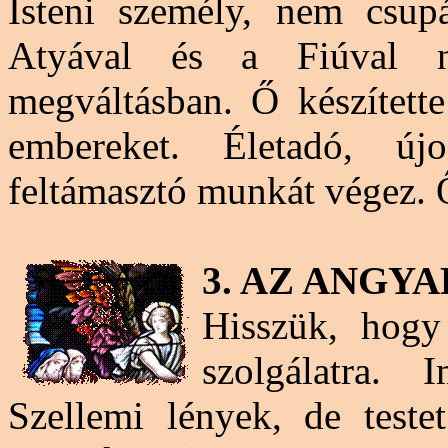
Isteni személy, nem csup
Atyával és a Fiúval n
megváltásban. Ő készített
embereket. Életadó, új
feltámasztó munkát végez. 
3. AZ ANGY
Hisszük, hogy 
szolgálatra. 
Szellemi lények, de teste