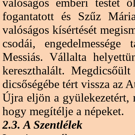
valóságos emberi testet öl
fogantatott és Szűz Mári
valóságos kísértését megism
csodái, engedelmessége 
Messiás. Vállalta helyett
kereszthalált. Megdicsőül
dicsőségébe tért vissza az A
Újra eljön a gyülekezetért
hogy megítélje a népeket.
2.3. A Szentlélek