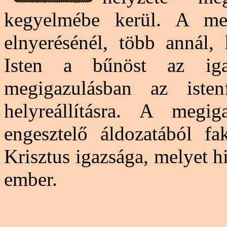
kegyelmébe kerül. A me
elnyerésénél, több annál
Isten a bűnöst az iga
megigazulásban az isten
helyreállításra. A megi
engesztelő
áldozatából fa
Krisztus igazsága, melyet hit
ember.