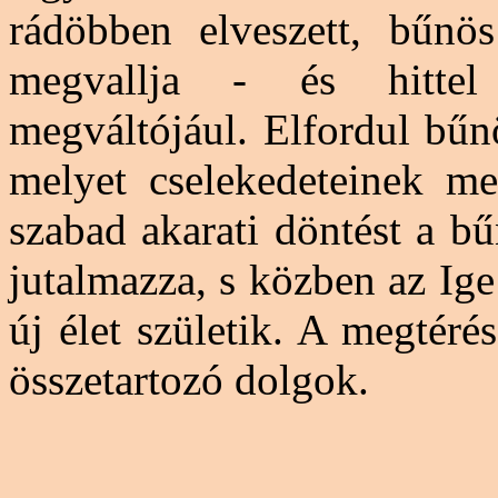
rádöbben elveszett, bűnös
megvallja - és hittel
megváltójául. Elfordul bűnö
melyet cselekedeteinek meg
szabad akarati döntést a b
jutalmazza, s közben az Ige
új élet születik. A megtéré
összetartozó dolgok.