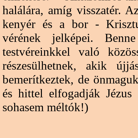
halálára, amíg visszatér. A
kenyér és a bor - Krisztu
vérének jelképei. Benne
testvéreinkkel való közö
részesülhetnek, akik újjá
bemerítkeztek
, de önmaguka
és hittel elfogadják Jézus
sohasem méltók!)