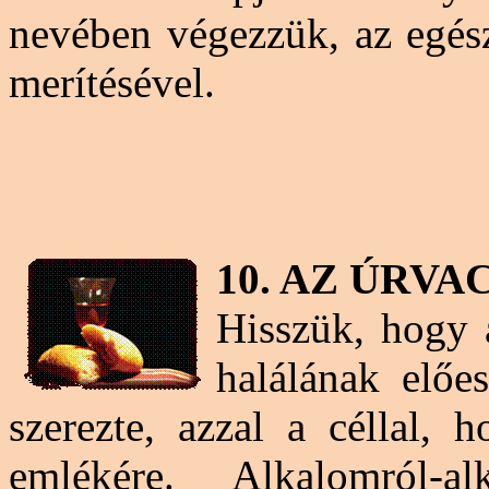
nevében végezzük, az egész
merítésével.
10. AZ ÚRV
Hisszük, hogy a
halálának előe
szerezte, azzal a céllal, 
emlékére. Alkalomról-a