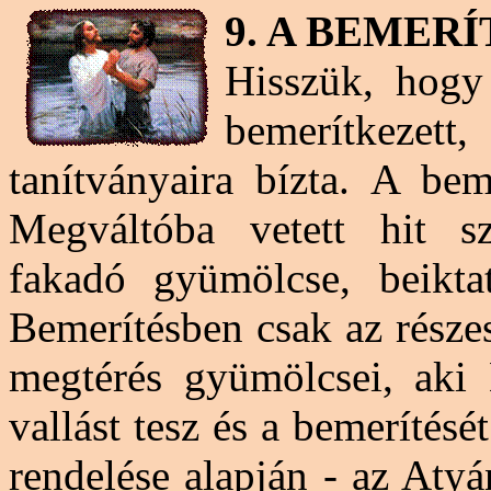
9. A BEMERÍ
Hisszük, hogy
bemerítkezett
,
tanítványaira bízta. A bem
Megváltóba vetett hit sz
fakadó gyümölcse, beiktat
Bemerítésben csak az részes
megtérés gyümölcsei, aki K
vallást tesz és a bemerítésé
rendelése alapján - az Aty