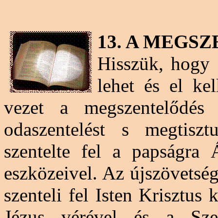
13. A MEGS
Hisszük, hogy 
lehet és el kel
vezet a megszentelődés ú
odaszentelést s megtiszt
szentelte fel a papságra 
eszközeivel. Az újszövetsé
szenteli fel Isten Krisztus 
Jézus vérével és a Szen