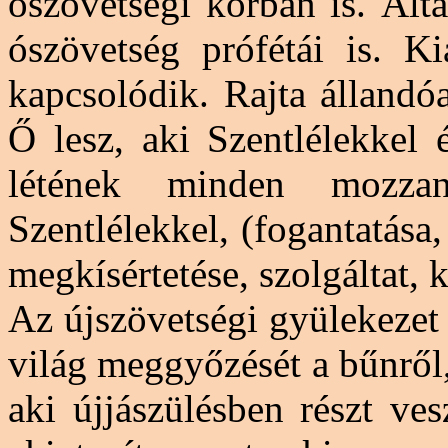
ószövetségi korban is. Álta
ószövetség prófétái is. Ki
kapcsolódik. Rajta álland
Ő lesz, aki Szentlélekkel 
létének minden
mozza
Szentlélekkel, (fogantatása,
megkísértetése, szolgáltat, k
Az újszövetségi gyülekezet
világ meggyőzését a bűnről, 
aki újjászülésben részt ve