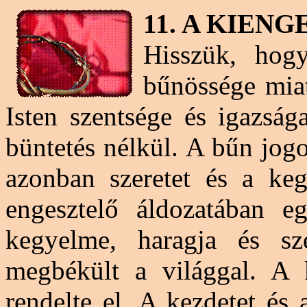
11. A KIEN
Hisszük, hog
bűnössége miat
Isten szentsége és igazsá
büntetés nélkül. A bűn jogos
azonban szeretet és a ke
engesztelő
áldozatában eg
kegyelme, haragja és sze
megbékült a világgal. A k
rendelte el. A kezdetet és